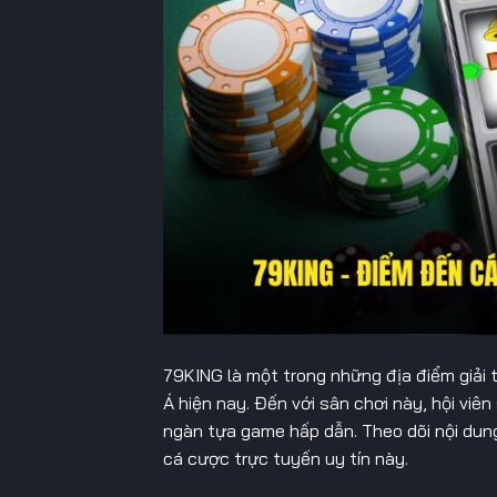
79KING là một trong những địa điểm giải
Á hiện nay. Đến với sân chơi này, hội viê
ngàn tựa game hấp dẫn. Theo dõi nội du
cá cược trực tuyến uy tín này.