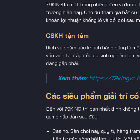
79KING là một trong những đơn vị được đ
trường hiện nay. Cho dù tham gia bất cứ 
khoản lợi nhuận khổng lồ và đổi đời sau 
CSKH tận tâm
Dịch vụ chăm sóc khách hàng cũng là một
vấn viên tại đây đều có kinh nghiệm làm 
đang gặp phải.
Xem thêm
:
https://79kingvn.i
Các siêu phẩm giải trí c
Đến với 79KING thì bạn nhất định không 
game hấp dẫn sau đây:
Casino: Sân chơi này quy tụ hàng trăm
tiếp từ các sòng bài lớn, uy tín. Một 