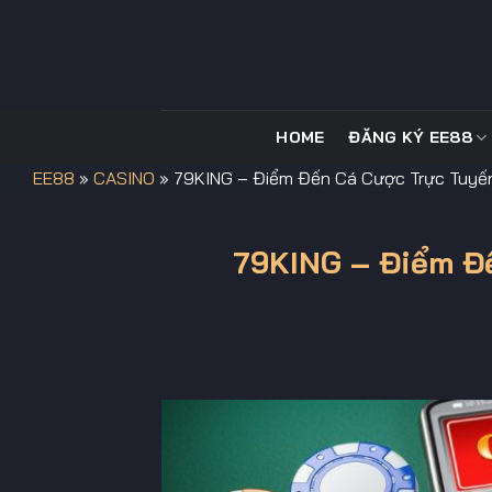
Chuyển
đến
nội
dung
HOME
ĐĂNG KÝ EE88
EE88
»
CASINO
»
79KING – Điểm Đến Cá Cược Trực Tuyến
79KING – Điểm Đế