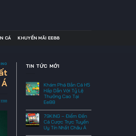
N CÁ
KHUYẾN MÃI EE88
INO
TIN TỨC MỚI
ất
 Á
Khám Phá Bắn Cá H5
Hấp Dẫn Với Tỷ Lệ
Thưởng Cao Tại
Ee88
EE88
79KING – Điểm Đến
Cá Cược Trực Tuyến
Uy Tín Nhất Châu Á