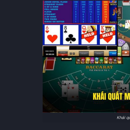
Khái q