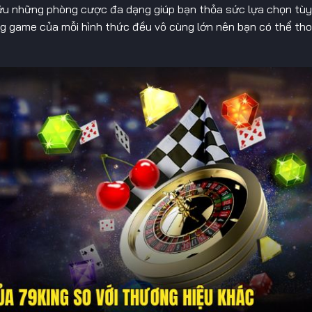
 hữu những phòng cược đa dạng giúp bạn thỏa sức lựa chọn tùy
ợng game của mỗi hình thức đều vô cùng lớn nên bạn có thể tho