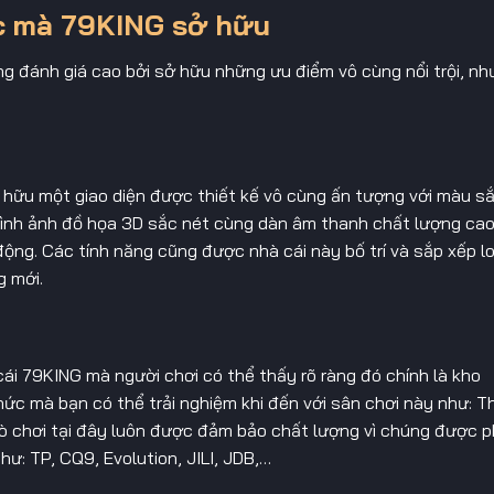
c mà 79KING sở hữu
đánh giá cao bởi sở hữu những ưu điểm vô cùng nổi trội, nh
 hữu một giao diện được thiết kế vô cùng ấn tượng với màu s
 hình ảnh đồ họa 3D sắc nét cùng dàn âm thanh chất lượng cao
i động. Các tính năng cũng được nhà cái này bố trí và sắp xếp l
g mới.
i 79KING mà người chơi có thể thấy rõ ràng đó chính là kho
ức mà bạn có thể trải nghiệm khi đến với sân chơi này như: T
trò chơi tại đây luôn được đảm bảo chất lượng vì chúng được 
ư: TP, CQ9, Evolution, JILI, JDB,…