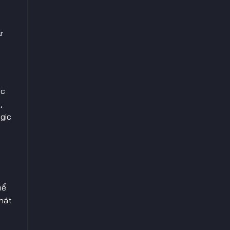
ư
ắc
,
ogic
hể
phát