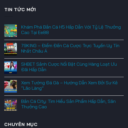
TIN TỨC MỚI
Khám Phá Bắn Cá H5 Hấp Dẫn Với Tỷ Lệ Thưởng
Cao Tại Ee88
79KING – Điểm Đến Cá Cược Trực Tuyến Uy Tín
Nhất Châu Á
SHBET Sảnh Cược Nổi Bật Cùng Hàng Loạt Ưu
Đãi Hấp Dẫn
Xem Tướng Đá Gà – Hướng Dẫn Xem Bởi Sư Kê
“Lão Làng”
Bắn Cá City: Tìm Hiểu Sản Phẩm Hấp Dẫn, Săn
Thưởng Cao
CHUYÊN MỤC