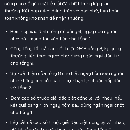
cộng các số góp mặt ở giải đặc biệt trong kỳ quay
thưởng. Kết hợp cách đánh trên với bạc nhớ, bạn hoàn
toàn không khó khăn để nhận thưởng.
Hôm nay xác định tổng đề bằng 6, ngày sau người
chơi hãy mạnh tay vào tiền cho tổng 3.
Cộng tổng tất cả các số thuộc GĐB bằng 8, kỳ quay
thưởng tiếp theo người chơi đừng ngần ngại đầu tư
cho tổng 9.
Sự xuất hiện của tổng 8 cho biết ngày hôm sau người
chơi không nên bỏ qua cơ hội nhận lợi nhuận hấp dẫn
với tổng 2.
Đem các số thuộc giải đặc biệt cộng lại với nhau, nếu
kết quả bằng 4 thì ngày hôm sau đừng ngần ngại chốt
cho tổng 1.
Lấy tất cả các số thuộc giải đặc biệt cộng lại với nhau,
giá trị bằng 5 thì ngày hôm sau hãy đánh tổng 0.