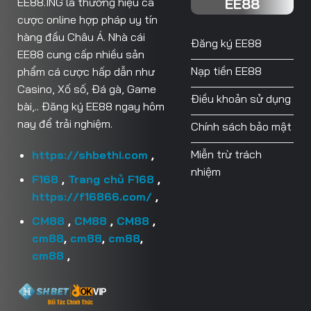
EE88.ING là thương hiệu cá
EE88
cược online hợp pháp uy tín
hàng đầu Châu Á. Nhà cái
Đăng ký EE88
EE88 cung cấp nhiều sản
Nạp tiền EE88
phẩm cá cược hấp dẫn như
Casino, Xố số, Đá gà, Game
Điều khoản sử dụng
bài,.. Đăng ký EE88 ngay hôm
nay để trải nghiệm.
Chính sách bảo mật
Miễn trừ trách
https://shbethi.com
,
nhiệm
F168
,
Trang chủ F168
,
https://f16866.com/
,
CM88
,
CM88
,
CM88
,
cm88
,
cm88
,
cm88
,
cm88
,