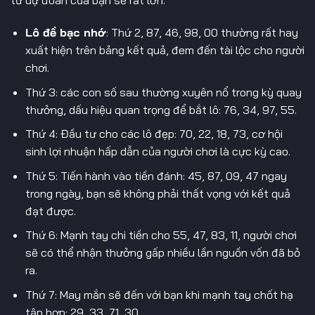
tư dự đoán của bạn sẽ rất lớn.
Lô đề bạc nhớ
: Thứ 2, 87, 46, 98, 00 thường rất hay
xuất hiện trên bảng kết quả, đem đến tài lộc cho người
chơi.
Thứ 3: các con số sau thường xuyên nổ trong kỳ quay
thưởng, dấu hiệu quan trọng để bắt lô: 76, 34, 97, 55.
Thứ 4: Đầu tư cho các lô đẹp: 70, 22, 18, 73, cơ hội
sinh lợi nhuận hấp dẫn của người chơi là cực kỳ cao.
Thứ 5: Tiến hành vào tiền đánh: 45, 87, 09, 47 ngay
trong ngày, bạn sẽ không phải thất vọng với kết quả
đạt được.
Thứ 6: Mạnh tay chi tiền cho 55, 47, 83, 11, người chơi
sẽ có thể nhận thưởng gấp nhiều lần nguồn vốn đã bỏ
ra.
Thứ 7: May mắn sẽ đến với bạn khi mạnh tay chốt hạ
tập hợp: 29, 33, 71, 30.