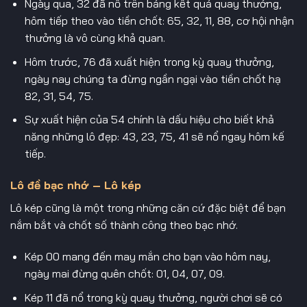
Ngày qua, 32 đã nổ trên bảng kết quả quay thưởng,
hôm tiếp theo vào tiền chốt: 65, 32, 11, 88, cơ hội nhận
thưởng là vô cùng khả quan.
Hôm trước, 76 đã xuất hiện trong kỳ quay thưởng,
ngày nay chúng ta đừng ngần ngại vào tiền chốt hạ
82, 31, 54, 75.
Sự xuất hiện của 54 chính là dấu hiệu cho biết khả
năng những lô đẹp: 43, 23, 75, 41 sẽ nổ ngay hôm kế
tiếp.
Lô đề bạc nhớ – Lô kép
Lô kép cũng là một trong những căn cứ đặc biệt để bạn
nắm bắt và chốt số thành công theo bạc nhớ.
Kép 00 mang đến may mắn cho bạn vào hôm nay,
ngày mai đừng quên chốt: 01, 04, 07, 09.
Kép 11 đã nổ trong kỳ quay thưởng, người chơi sẽ có